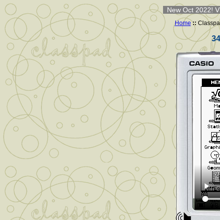
New Oct 2022! Vi
Home
::
Classpa
34