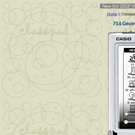
New Oct 2022! Vi
Home
::
Classpa
714 Geome