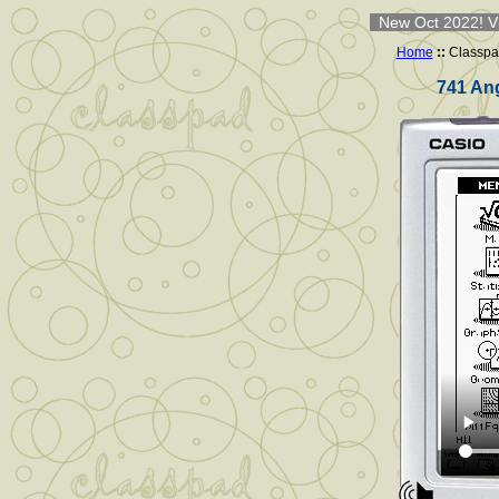
New Oct 2022! Vi
Home
::
Classpa
741 Ang